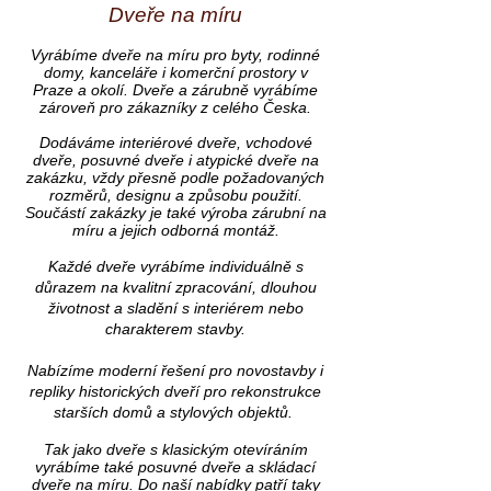
Dveře na míru
Vyrábíme dveře na míru pro byty, rodinné
domy, kanceláře i komerční prostory v
Praze a okolí. Dveře a zárubně vyrábíme
zároveň pro zákazníky z celého Česka.
Dodáváme interiérové dveře, vchodové
dveře, posuvné dveře i atypické dveře na
zakázku, vždy přesně podle požadovaných
rozměrů, designu a způsobu použití.
Součástí zakázky je také výroba zárubní na
míru a jejich odborná montáž.
Každé dveře vyrábíme individuálně s
důrazem na kvalitní zpracování, dlouhou
životnost a sladění s interiérem nebo
charakterem stavby.
Nabízíme moderní řešení pro novostavby i
repliky historických dveří pro rekonstrukce
starších domů a stylových objektů.
Tak jako dveře s klasickým otevíráním
vyrábíme také posuvné dveře a skládací
dveře na míru. Do naší nabídky patří taky