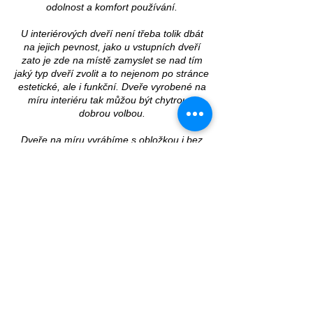
odolnost a komfort používání.
U interiérových dveří není třeba tolik dbát
na jejich pevnost, jako u vstupních dveří
zato je zde na místě zamyslet se nad tím
jaký typ dveří zvolit a to nejenom po stránce
estetické, ale i funkční. Dveře vyrobené na
míru interiéru tak můžou být chytrou a
dobrou volbou.
Dveře na míru vyrábíme s obložkou i bez
obložky. Obložkové zárubně s těsněním
jsou často díky své dokonalé přilnavosti
křídel dveří ideálním řešením. Interiérové
dveře převážně vyrábíme v rozměrech
atypických a to na míru rozměrům otvoru
určenému pro dveře, což je častým řešením
pro zákazníky, kteří potřebují dveře s
atypickými rozměrym, nebo originálním
designem.