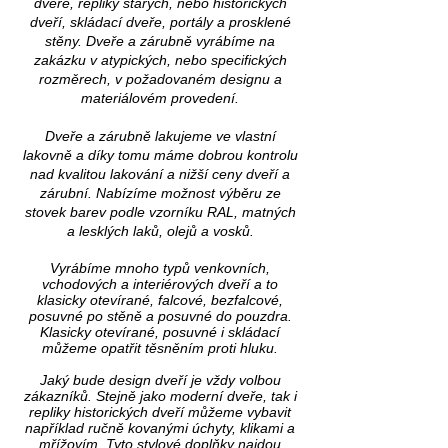
dveře, repliky starých, nebo historických
dveří, skládací dveře, portály a prosklené
stěny.
Dveře a zárubně
vyrábíme na
zakázku
v atypických, nebo specifických
rozměrech,
v požadovaném designu a
materiálovém provedení.
Dveře a zárubně lakujeme ve vlastní
lakovně a díky tomu máme dobrou kontrolu
nad kvalitou lakování a nižší ceny dveří a
zárubní. Nabízíme možnost výběru ze
stovek barev podle vzorníku RAL, matných
a lesklých laků, olejů a vosků.
Vyrábíme mnoho typů venkovních,
vchodových a interiérových dveří a to
klasicky otevírané, falcové, bezfalcové,
posuvné po stěně a posuvné do pouzdra.
Klasicky otevírané, posuvné i skládací
můžeme opatřit těsněním proti hluku.
Jaký bude
design dveří je vždy volbou
zákazníků.
Stejně jako moderní dveře, tak i
repliky historických dveří můžeme vybavit
například ručně kovanými úchyty, klikami a
mřížovím. Tyto stylové doplňky najdou