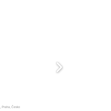
ábíme pro vás nábytek na zakázku a
 truhlářství uvádí do praxe nejnovější
ndy ve výrobě nábytku. Vyrobíme vám
kvalitní nábytek na míru vašim
požadavkům.
z
, Praha, Česko