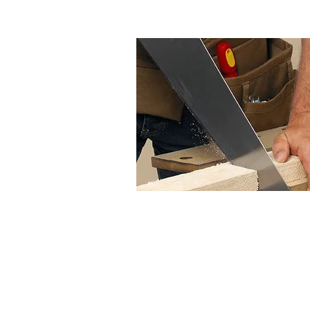
VÝROBA
NÁBYTKU