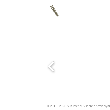
Vyrobíme vám nábytek a dveře n
originálních rozměrech a design
získáte nábytek ve vysoké kv
provedení bez zbytečných komp
© 2011 - 2026 Sun Interier. Všechna práva vyhr