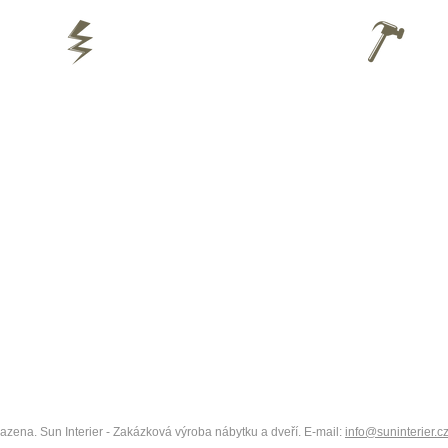
Vyr
a míru v
Vyrábíme venkovní, vchodové a
naše
u. Od nás
interiérové
dveře na míru
.
Do našich
tre
alitě
služeb patří doprava a montáž nábytku,
romisů.
dveří a zárubní. Poskytujeme taky
pozáruční servis.
azena. Sun Interier - Zakázková výroba nábytku a dveří. E-mail:
info@suninterier.c