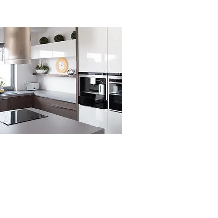
NÁBYTEK
NA
MÍRU